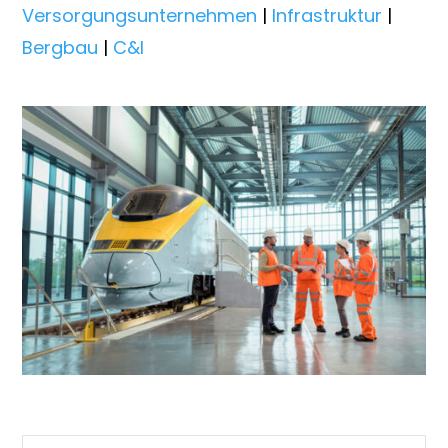
Versorgungsunternehmen
|
Infrastruktur
|
Bergbau
|
C&I