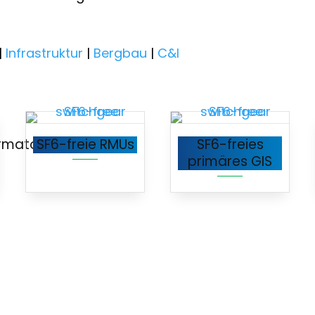
|
Infrastruktur
|
Bergbau
|
C&I
rmator-
SF6-freie RMUs
SF6-freies
primäres GIS