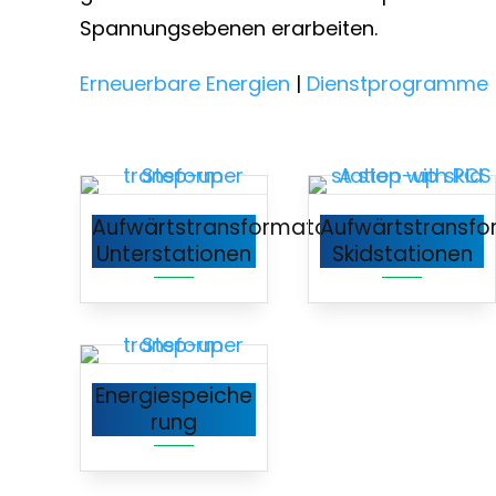
Spannungsebenen erarbeiten.
Erneuerbare Energien
|
Dienstprogramme
Aufwärtstransformator-
Aufwärtstransfo
Unterstationen
Skidstationen
Energiespeiche
rung